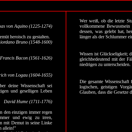
Wer weiß, ob die letzte Stu
as von Aquino (1225-1274)
vollkommene Bewusstsein d
dessen, was gelebt hat, he
müt heroisch zu gestalten.
länger als der Schlummer ei
iordano Bruno (1548-1600)
Wissen ist Glückseligkeit;
Francis Bacon (1561-1626)
gleichbedeutend mit der F
niedrigen zu unterscheiden.
rich von Logau (1604-1655)
Die gesamte Wissenschaft 
ber deine Wissenschaft sei
logischen, geistigen Vorg
tigen und geselligen Leben
Glauben, dass die Gesetze 
David Hume (1711-1776)
en den einzigen immer regen
immer und ewig zu irren,
hm mit Demut in seine Linke
h allein!"